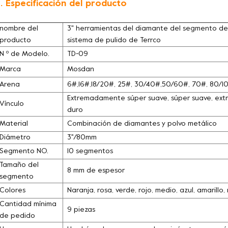
. Especificación del producto
nombre del
3" herramientas del diamante del segmento del
producto
sistema de pulido de Terrco
N º de Modelo.
TD-09
Marca
Mosdan
Arena
6#,16#,18/20#, 25#, 30/40#,50/60#, 70#, 80/
Extremadamente súper suave, súper suave, extra
Vínculo
duro
Material
Combinación de diamantes y polvo metálico
Diámetro
3''/80mm
Segmento NO.
10 segmentos
Tamaño del
8 mm de espesor
segmento
Colores
Naranja, rosa, verde, rojo, medio, azul, amarill
Cantidad mínima
9 piezas
de pedido