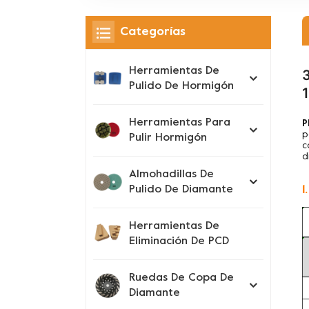
Categorías
Herramientas De
Pulido De Hormigón
1
Herramientas Para
P
p
Pulir Hormigón
c
d
Almohadillas De
1
Pulido De Diamante
Herramientas De
Eliminación De PCD
Ruedas De Copa De
Diamante