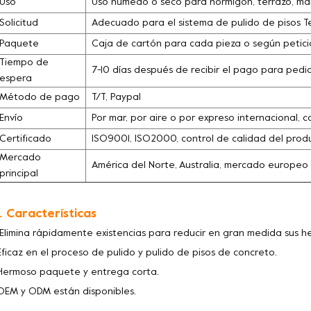
Uso
Uso húmedo o seco para hormigón, terrazo, márm
Solicitud
Adecuado para el sistema de pulido de pisos T
Paquete
Caja de cartón para cada pieza o según petició
Tiempo de
7-10 días después de recibir el pago para pedi
espera
Método de pago
T/T, Paypal
Envío
Por mar, por aire o por expreso internacional, c
Certificado
ISO9001, ISO2000, control de calidad del pro
Mercado
América del Norte, Australia, mercado europeo
principal
. Características
 Elimina rápidamente existencias para reducir en gran medida sus 
Eficaz en el proceso de pulido y pulido de pisos de concreto.
Hermoso paquete y entrega corta.
OEM y ODM están disponibles.