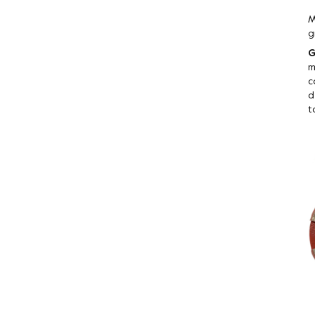
M
g
G
m
c
d
t