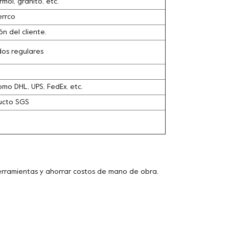
ol, granito, etc.
errco
n del cliente.
dos regulares
omo DHL, UPS, FedEx, etc.
ducto SGS
herramientas y ahorrar costos de mano de obra.