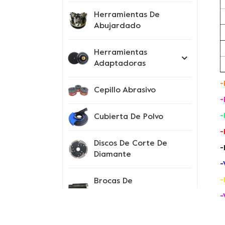
Herramientas De
Abujardado
Herramientas
Adaptadoras
-
Cepillo Abrasivo
-
-
Cubierta De Polvo
-
Discos De Corte De
-
Diamante
-
-
Brocas De
Perforación
-
Instrumentos De