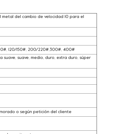
 metal del cambio de velocidad 10 para el
100#, 120/150#, 200/220#,300#, 400#
 suave, suave, medio, duro, extra duro, súper
o, morado o según petición del cliente