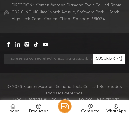
DIRECCIÓN : Xiamen Mosdan Diamond Tools Co.,Ltd. Room
902-6, NO. 1116 Jimei North Avenue, Software Park Ill, Torch
High-tech Zone, Xiamen, China. Zip code: 361024
SUSCRIBIR
© 2026 Xiamen Mosdan Diamond Tools Co., Ltd. Reservados
todos los derechos.
|
Blog
|
Mapa Del Sitio
|
XML
|
Política De Privacidad
Hogar
Productos
Contacto
WhatsApp