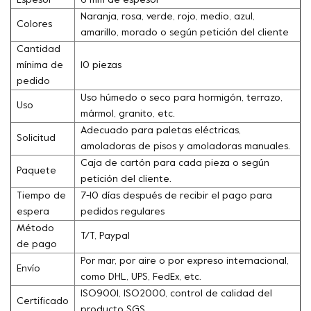
Espesor
6 mm de espesor
Naranja, rosa, verde, rojo, medio, azul,
Colores
amarillo, morado o según petición del cliente
Cantidad
mínima de
10 piezas
pedido
Uso húmedo o seco para hormigón, terrazo,
Uso
mármol, granito, etc.
Adecuado para paletas eléctricas,
Solicitud
amoladoras de pisos y amoladoras manuales.
Caja de cartón para cada pieza o según
Paquete
petición del cliente.
Tiempo de
7-10 días después de recibir el pago para
espera
pedidos regulares
Método
T/T, Paypal
de pago
Por mar, por aire o por expreso internacional,
Envío
como DHL, UPS, FedEx, etc.
ISO9001, ISO2000, control de calidad del
Certificado
producto SGS