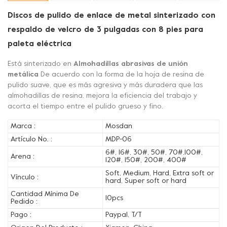
Discos de pulido de enlace de metal sinterizado con
respaldo de velcro de 3 pulgadas con 8 pies para
paleta eléctrica
Está sinterizado en
Almohadillas abrasivas de unión
metálica
De acuerdo con la forma de la hoja de resina de
pulido suave, que es más agresiva y más duradera que las
almohadillas de resina, mejora la eficiencia del trabajo y
acorta el tiempo entre el pulido grueso y fino.
Marca :
Mosdan
Artículo No. :
MDP-06
6#, 16#, 30#, 50#, 70#,100#,
Arena :
120#, 150#, 200#, 400#
Soft, Medium, Hard, Extra soft or
Vínculo :
hard, Super soft or hard
Cantidad Mínima De
10pcs
Pedido :
Pago :
Paypal, T/T