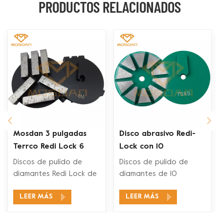
PRODUCTOS RELACIONADOS
Mosdan 3 pulgadas
Disco abrasivo Redi-
Terrco Redi Lock 6
Lock con 10
barras Placa de pulido
segmentos biselados
Discos de pulido de
Discos de pulido de
de diamante para
para amoladoras de
diamantes Redi Lock de
diamantes de 10
hormigón
pisos Terrco
3 pulgadas y 6 barras
segmentos Redi Lock de
LEER MÁS
LEER MÁS
son compatibles con los
3 pulgadas son
sistemas de pulido de
compatibles con los