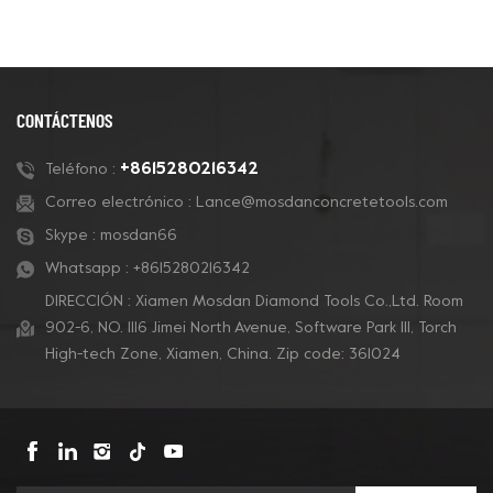
pisos Terrco Redi Lock
sistemas de pulido de
para pulido y pulido de
pisos Terrco Redi Lock
concreto y también
para pulido y pulido de
para pisos de terrazo.
concreto y también
para pisos de terrazo.
CONTÁCTENOS
+8615280216342
Teléfono :
Correo electrónico :
Lance@mosdanconcretetools.com
Skype :
mosdan66
Whatsapp :
+8615280216342
DIRECCIÓN : Xiamen Mosdan Diamond Tools Co.,Ltd. Room
902-6, NO. 1116 Jimei North Avenue, Software Park Ill, Torch
High-tech Zone, Xiamen, China. Zip code: 361024