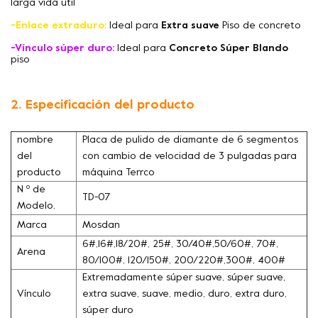
larga vida útil
-Enlace extraduro:
Ideal para
Extra suave
Piso de concreto
-Vínculo súper duro:
Ideal para
Concreto Súper Blando
piso
2. Especificación del producto
nombre
Placa de pulido de diamante de 6 segmentos
del
con cambio de velocidad de 3 pulgadas para
producto
máquina Terrco
N º de
TD-07
Modelo.
Marca
Mosdan
6#,16#,18/20#, 25#, 30/40#,50/60#, 70#,
Arena
80/100#, 120/150#, 200/220#,300#, 400#
Extremadamente súper suave, súper suave,
Vínculo
extra suave, suave, medio, duro, extra duro,
súper duro