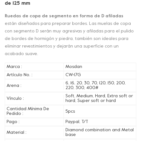
de 125 mm
Ruedas de copa de segmento en forma de D afiladas
están diseñados para preparar bordes. Las muelas de copa
con segmento D serán muy agresivas y afiladas para el pulido
de bordes de hormigón y piedra, también son ideales para
eliminar revestimientos y dejarán una superficie con un
acabado suave.
Marca :
Mosdan
Artículo No. :
CW-17G
6, 16, 20, 30, 70, 120, 150, 200,
Arena :
220, 300, 400#
Soft, Medium, Hard, Extra soft or
Vínculo :
hard, Super soft or hard
Cantidad Mínima De
5pcs
Pedido :
Pago :
Paypal, T/T
Diamond combination and Metal
Material :
base