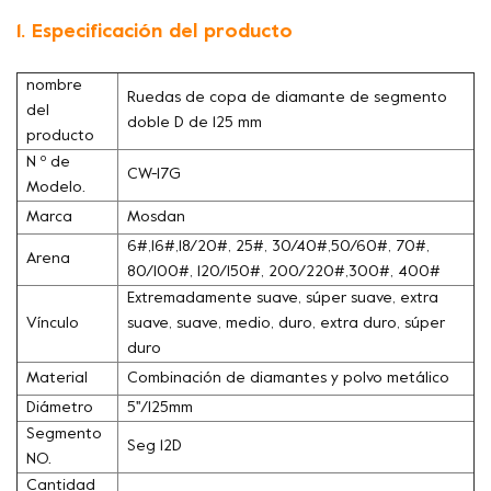
1. Especificación del producto
nombre
Ruedas de copa de diamante de segmento
del
doble D de 125 mm
producto
N º de
CW-17G
Modelo.
Marca
Mosdan
6#,16#,18/20#, 25#, 30/40#,50/60#, 70#,
Arena
80/100#, 120/150#, 200/220#,300#, 400#
Extremadamente suave, súper suave, extra
Vínculo
suave, suave, medio, duro, extra duro, súper
duro
Material
Combinación de diamantes y polvo metálico
Diámetro
5''/125mm
Segmento
Seg 12D
NO.
Cantidad