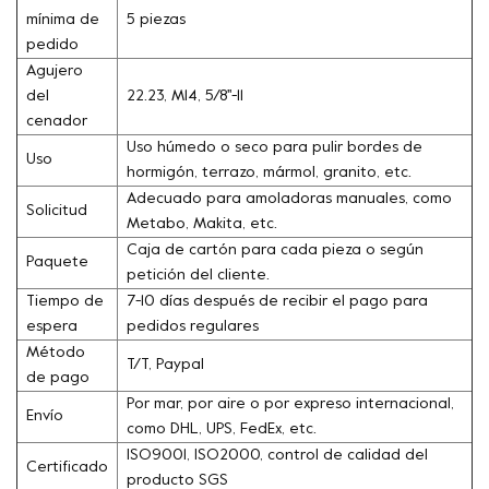
mínima de
5 piezas
pedido
Agujero
del
22.23, M14, 5/8''-11
cenador
Uso húmedo o seco para pulir bordes de
Uso
hormigón, terrazo, mármol, granito, etc.
Adecuado para amoladoras manuales, como
Solicitud
Metabo, Makita, etc.
Caja de cartón para cada pieza o según
Paquete
petición del cliente.
Tiempo de
7-10 días después de recibir el pago para
espera
pedidos regulares
Método
T/T, Paypal
de pago
Por mar, por aire o por expreso internacional,
Envío
como DHL, UPS, FedEx, etc.
ISO9001, ISO2000, control de calidad del
Certificado
producto SGS