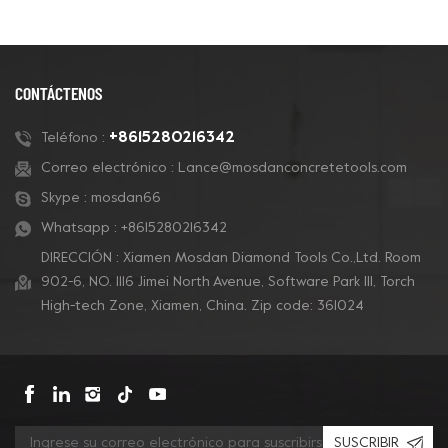
producción rápida,
pulir bordes de pisos de
súper agresiva y de
concreto y eliminar
larga duración. Los
revestimientos.
segmentos en forma de
CONTÁCTENOS
mini rombo perforan
revestimientos ligeros y
+8615280216342
Teléfono :
minimizan el engomado
Correo electrónico :
Lance@mosdanconcretetools.com
de los segmentos.
Skype :
mosdan66
Whatsapp :
+8615280216342
DIRECCIÓN : Xiamen Mosdan Diamond Tools Co.,Ltd. Room
902-6, NO. 1116 Jimei North Avenue, Software Park Ill, Torch
High-tech Zone, Xiamen, China. Zip code: 361024
SUSCRIBIR